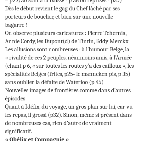
– p29/30 sont à la baisse - p 38 ou reprises - p39)
Dès le début revient le gag du Chef lâché par ses
porteurs de bouclier, et bien sur une nouvelle
bagarre !
On observe plusieurs caricatures : Pierre Tchernia,
Annie Cordy, les Dupont(d) de Tintin, Eddy Merckx
Les allusions sont nombreuses : à l’humour Belge, la
« rivalité de ces 2 peuples, néanmoins amis, à l’Armée
(chant p 6, « sur toutes les routes y’a des cailloux », les
spécialités Belges (frites, p25- le manneken pis, p 35)
sans oublier la défaite de Waterloo (p 45)
Nouvelles images de frontières comme dans d’autres
épisodes
Quant à Idéfix, du voyage, un gros plan sur lui, car vu
les repas, il grossi (p32). Sinon, même si présent dans
de nombreuses cas, rien d’autre de vraiment
significatif.
« Obélix et Compagnie »