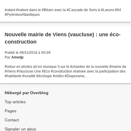
Instant #nature dans le #Béarn avec la #Cascade de Seris à #Laruns #64
#PyrénéesAtlantiques
Nouvelle mairie de Viens (vaucluse) : une éco-
construction
Publié le 08/11/2018 à 00:09
Par
Ametjp
Retour en photos (et en musique !) sur le #chantier de la nouvelle #mairie de
#Viens #Vaucluse Une #Eco #construction réalisée avec la participation des
#habitants #ruralité #écologie #vidéo #Diaporama
https://youtu.be/UfxBZZovCQs
Hébergé par Overblog
Top articles
Pages
Contact
Signaler un abus