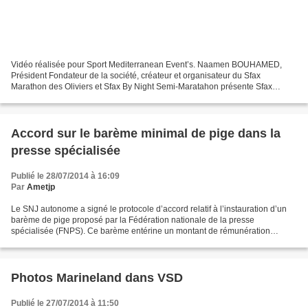
Vidéo réalisée pour Sport Mediterranean Event’s. Naamen BOUHAMED,
Président Fondateur de la société, créateur et organisateur du Sfax
Marathon des Oliviers et Sfax By Night Semi-Maratahon présente Sfax
(Tunisie), et les projets sportifs développés par...
Accord sur le barème minimal de pige dans la
presse spécialisée
Publié le 28/07/2014 à 16:09
Par
Ametjp
Le SNJ autonome a signé le protocole d’accord relatif à l’instauration d’un
barème de pige proposé par la Fédération nationale de la presse
spécialisée (FNPS). Ce barème entérine un montant de rémunération
minimal de 45 euros (le feuillet de 1500 signes)...
Photos Marineland dans VSD
Publié le 27/07/2014 à 11:50