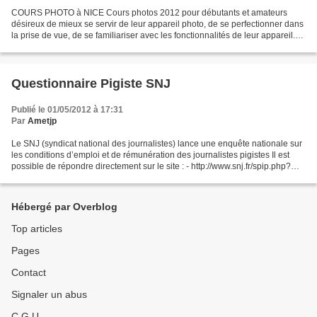
COURS PHOTO à NICE Cours photos 2012 pour débutants et amateurs
désireux de mieux se servir de leur appareil photo, de se perfectionner dans
la prise de vue, de se familiariser avec les fonctionnalités de leur appareil.
Les cours se déroulent sur une...
Questionnaire Pigiste SNJ
Publié le 01/05/2012 à 17:31
Par
Ametjp
Le SNJ (syndicat national des journalistes) lance une enquête nationale sur
les conditions d’emploi et de rémunération des journalistes pigistes Il est
possible de répondre directement sur le site : - http://www.snj.fr/spip.php?
article4316
Hébergé par Overblog
Top articles
Pages
Contact
Signaler un abus
C.G.U.