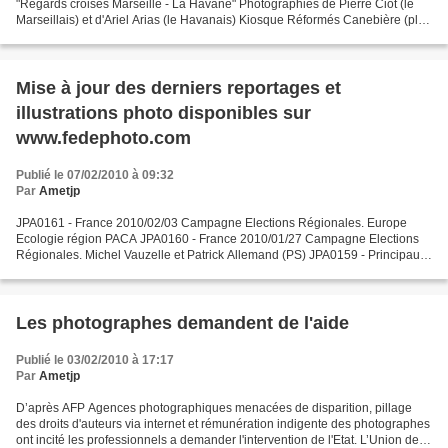
"Regards croisés Marseille - La Havane" Photographies de Pierre Ciot (le
Marseillais) et d'Ariel Arias (le Havanais) Kiosque Réformés Canebière (plus
d'informations sur www.cuba...
Mise à jour des derniers reportages et
illustrations photo disponibles sur
www.fedephoto.com
Publié le 07/02/2010 à 09:32
Par
Ametjp
JPA0161 - France 2010/02/03 Campagne Elections Régionales. Europe
Ecologie région PACA JPA0160 - France 2010/01/27 Campagne Elections
Régionales. Michel Vauzelle et Patrick Allemand (PS) JPA0159 - Principauté
de Monaco 2010/01/14 Le Professeur Henry de...
Les photographes demandent de l'aide
Publié le 03/02/2010 à 17:17
Par
Ametjp
D’après AFP Agences photographiques menacées de disparition, pillage
des droits d'auteurs via internet et rémunération indigente des photographes
ont incité les professionnels a demander l'intervention de l'Etat. L’Union des