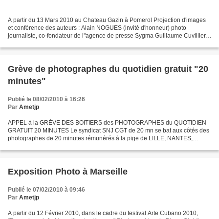
A partir du 13 Mars 2010 au Chateau Gazin à Pomerol Projection d'images
et conférence des auteurs : Alain NOGUES (invité d'honneur) photo
journaliste, co-fondateur de l"agence de presse Sygma Guillaume Cuvillier,
journaliste Julien Hekimian, photographe...
Grève de photographes du quotidien gratuit "20
minutes"
Publié le 08/02/2010 à 16:26
Par
Ametjp
APPEL à la GRÈVE DES BOITIERS des PHOTOGRAPHES du QUOTIDIEN
GRATUIT 20 MINUTES Le syndicat SNJ CGT de 20 mn se bat aux côtés des
photographes de 20 minutes rémunérés à la pige de LILLE, NANTES,
STRASBOURG, BORDEAUX, LYON, et TOULOUSE. Le syndicat SNJ...
Exposition Photo à Marseille
Publié le 07/02/2010 à 09:46
Par
Ametjp
A partir du 12 Février 2010, dans le cadre du festival Arte Cubano 2010,