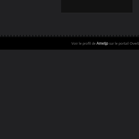
INTANTANÉES
POLAROID À
NOUVEAU
DISPONIBLES ?
Voir le profil de
sur le portail Over
Ametjp