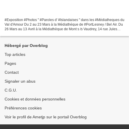
#Exposition #Photos " #Paroles d' #Islandaises " dans les #Médiatheques du
Val d'Amour Du 2 au 23 Mars à la Médiathéque de #PortLesney / Bel Air. Du
26 Mars au 13 Avril à la Médiathèque de Mont s /s Vaudrey, 14 rue Jules
Grévy. #Jura
Hébergé par Overblog
Top articles
Pages
Contact
Signaler un abus
C.G.U.
Cookies et données personnelles
Préférences cookies
Voir le profil de Ametjp sur le portail Overblog