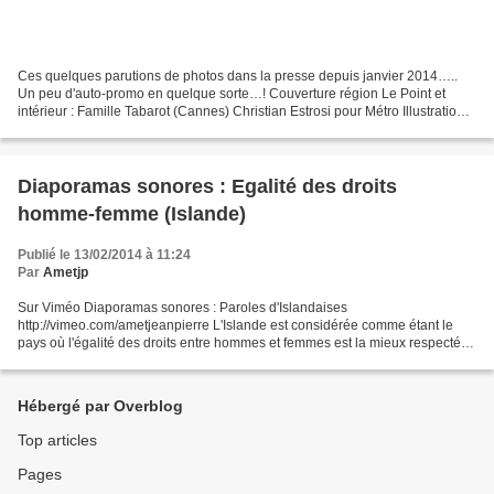
Ces quelques parutions de photos dans la presse depuis janvier 2014…..
Un peu d'auto-promo en quelque sorte…! Couverture région Le Point et
intérieur : Famille Tabarot (Cannes) Christian Estrosi pour Métro Illustration
pour La Croix
Diaporamas sonores : Egalité des droits
homme-femme (Islande)
Publié le 13/02/2014 à 11:24
Par
Ametjp
Sur Viméo Diaporamas sonores : Paroles d'Islandaises
http://vimeo.com/ametjeanpierre L'Islande est considérée comme étant le
pays où l'égalité des droits entre hommes et femmes est la mieux respectée
Rencontre avec des islandaises pour connaitre leur...
Hébergé par Overblog
Top articles
Pages