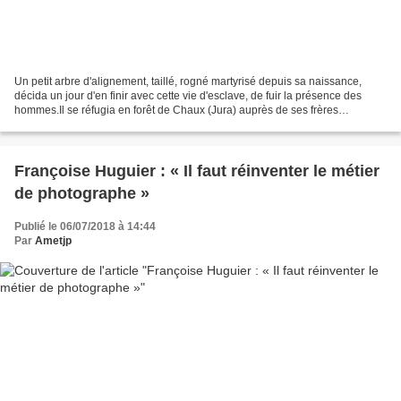
Un petit arbre d'alignement, taillé, rogné martyrisé depuis sa naissance,
décida un jour d'en finir avec cette vie d'esclave, de fuir la présence des
hommes.Il se réfugia en forêt de Chaux (Jura) auprès de ses frères
sauvages mais en raison de son passé,...
Françoise Huguier : « Il faut réinventer le métier
de photographe »
Publié le 06/07/2018 à 14:44
Par
Ametjp