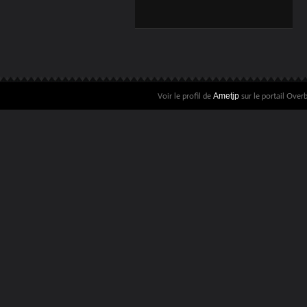
SOUSCRIRE,
COMMANDER LE
LIVRE PHOTOS DE
PHILIPPE LUTZ
Voir le profil de
sur le portail Over
Ametjp