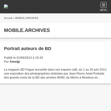
MENU
Accueil
» MOBILE.ARCHIVES
MOBILE.ARCHIVES
Portrait auteurs de BD
Publié le 01/06/2012 à 10:20
Par
Ametjp
Le magasin BD Fugue accueille dans son espace café, du 1 au 30 juin 2012
une exposition des photographies réalisées par Jean-Pierre Amet Portraits
des grands noms de la BD des années 80/90, de Morris à Moebius en
passant par Margerin et Greg, ces dessinateurs...