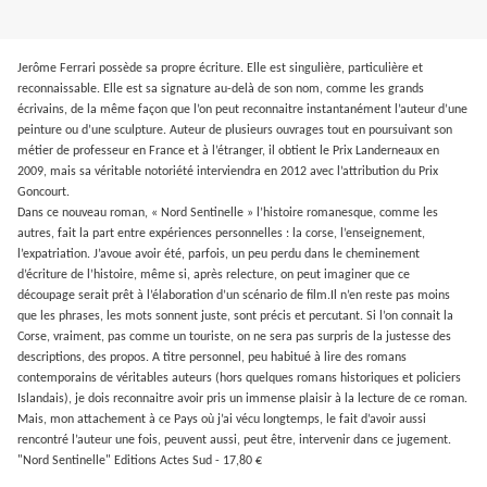
Jerôme Ferrari possède sa propre écriture. Elle est singulière, particulière et
reconnaissable. Elle est sa signature au-delà de son nom, comme les grands
écrivains, de la même façon que l’on peut reconnaitre instantanément l’auteur d’une
peinture ou d’une sculpture.
Auteur de plusieurs ouvrages tout en poursuivant son
métier de professeur en France et à l’étranger, il obtient le Prix Landerneaux en
2009, mais sa véritable notoriété interviendra en 2012 avec l’attribution du Prix
Goncourt.
Dans ce nouveau roman, « Nord Sentinelle » l’histoire romanesque, comme les
autres, fait la part entre expériences personnelles : la corse, l’enseignement,
l’expatriation.
J’avoue avoir été, parfois, un peu perdu dans le cheminement
d’écriture de l’histoire, même si, après relecture, on peut imaginer que ce
découpage serait prêt à l’élaboration d’un scénario de film.
Il n’en reste pas moins
que les phrases, les mots sonnent juste, sont précis et percutant.
Si l’on connait la
Corse, vraiment, pas comme un touriste, on ne sera pas surpris de la justesse des
descriptions, des propos.
A titre personnel, peu habitué à lire des romans
contemporains de véritables auteurs (hors quelques romans historiques et policiers
Islandais), je dois reconnaitre avoir pris un immense plaisir à la lecture de ce roman.
Mais, mon attachement à ce Pays où j’ai vécu longtemps, le fait d’avoir aussi
rencontré l’auteur une fois, peuvent aussi, peut être, intervenir dans ce jugement.
"Nord Sentinelle" Editions Actes Sud - 17,80 €