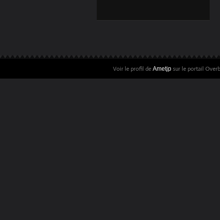
LECTURE #24
ROMAN
"ECLAIRCIE"
Voir le profil de
sur le portail Over
Ametjp