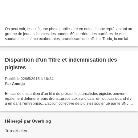
On peut voir, ici ou là, une photo publicitaire en noir et blanc représentant un
groupe de jeunes femmes des années 60, derrière des barrières de ville,
souriantes et même exubérantes, brandissant une affiche "Dodu, tu me fais
du Bien". L'image utilisée...
Disparition d'un Titre et indemnisation des
pigistes
Publié le 02/05/2015 à 18:24
Par
Ametjp
En cas de disparition d'un titre de presse, le journalistes pigistes peuvent
également défendre leurs droits...grâce aux syndicats, en tout cas quand il y
a en dans l'entreprise... L'action collective de pigistes soutenue par le SNJ et
le SNJ-CGT et l'aide...
Hébergé par Overblog
Top articles