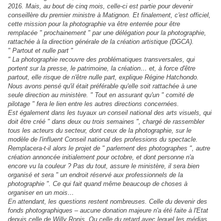
2016. Mais, au bout de cinq mois, celle-ci est partie pour devenir
conseillère du premier ministre à Matignon. Et finalement, c'est officiel,
cette mission pour la photographie va être enterrée pour être
remplacée " prochainement " par une délégation pour la photographie,
rattachée à la direction générale de la création artistique (DGCA).
" Partout et nulle part "
" La photographie recouvre des problématiques transversales, qui
portent sur la presse, le patrimoine, la création… et, à force d'être
partout, elle risque de n'être nulle part, explique Régine Hatchondo.
Nous avons pensé qu'il était préférable qu'elle soit rattachée à une
seule direction au ministère. " Tout en assurant qu'un " comité de
pilotage " fera le lien entre les autres directions concernées.
Est également dans les tuyaux un conseil national des arts visuels, qui
doit être créé " dans deux ou trois semaines ", chargé de rassembler
tous les acteurs du secteur, dont ceux de la photographie, sur le
modèle de l'influent Conseil national des professions du spectacle.
Remplacera-t-il alors le projet de " parlement des photographes ", autre
création annoncée initialement pour octobre, et dont personne n'a
encore vu la couleur ? Pas du tout, assure le ministère, il sera bien
organisé et sera " un endroit réservé aux professionnels de la
photographie ". Ce qui fait quand même beaucoup de choses à
organiser en un mois…
En attendant, les questions restent nombreuses. Celle du devenir des
fonds photographiques – aucune donation majeure n'a été faite à l'Etat
depuis celle de Willy Ronis. Ou celle du retard avec lequel les médias