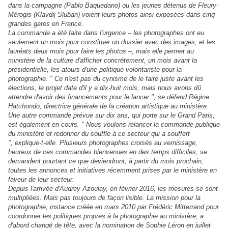
dans la campagne (Pablo Baquedano) ou les jeunes détenus de Fleury-
Mérogis (Klavdij Sluban) voient leurs photos ainsi exposées dans cinq
grandes gares en France.
La commande a été faite dans l'urgence – les photographes ont eu
seulement un mois pour constituer un dossier avec des images, et les
lauréats deux mois pour faire les photos –, mais elle permet au
ministère de la culture d'afficher concrètement, un mois avant la
présidentielle, les atours d'une politique volontariste pour la
photographie. " Ce n'est pas du cynisme de le faire juste avant les
élections, le projet date d'il y a dix-huit mois, mais nous avons dû
attendre d'avoir des financements pour le lancer ", se défend Régine
Hatchondo, directrice générale de la création artistique au ministère.
Une autre commande prévue sur dix ans, qui porte sur le Grand Paris,
est également en cours. " Nous voulons relancer la commande publique
du ministère et redonner du souffle à ce secteur qui a souffert
", explique-t-elle. Plusieurs photographes croisés au vernissage,
heureux de ces commandes bienvenues en des temps difficiles, se
demandent pourtant ce que deviendront, à partir du mois prochain,
toutes les annonces et initiatives récemment prises par le ministère en
faveur de leur secteur.
Depuis l'arrivée d'Audrey Azoulay, en février 2016, les mesures se sont
multipliées. Mais pas toujours de façon lisible. La mission pour la
photographie, instance créée en mars 2010 par Frédéric Mitterrand pour
coordonner les politiques propres à la photographie au ministère, a
d'abord changé de tête, avec la nomination de Sophie Léron en juillet