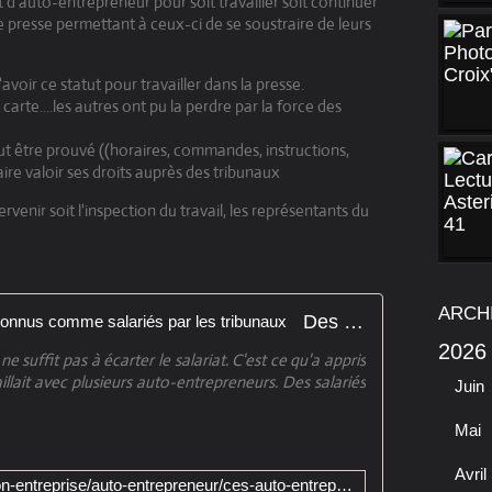
t d'auto-entrepreneur pour soit travailler soit continuer
 presse permettant à ceux-ci de se soustraire de leurs
'avoir ce statut pour travailler dans la presse.
carte....les autres ont pu la perdre par la force des
eut être prouvé ((horaires, commandes, instructions,
faire valoir ses droits auprès des tribunaux
tervenir soit l'inspection du travail, les représentants du
ARCH
Des auto-entrepreneurs lésés reconnus comme salariés par les tribunaux
2026
e suffit pas à écarter le salariat. C'est ce qu'a appris
illait avec plusieurs auto-entrepreneurs. Des salariés
Juin
Mai
Avril
http://lentreprise.lexpress.fr/creation-entreprise/auto-entrepreneur/ces-auto-entrepreneurs-sont-en-fait-des-salaries-a-estime-la-cour-de-cassation_1751727.html