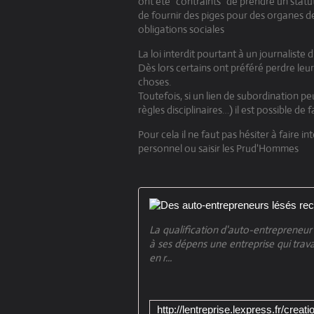
ont été "contraints" de prendre un statu
de fournir des piges pour des organes de
obligations sociales
La loi interdit pourtant à un journaliste d
Dès lors certains ont préféré perdre leur 
choses.
Toutefois, si un lien de subordination p
règles disciplinaires…) il est possible de 
Pour cela il ne faut pas hésiter à faire in
personnel ou saisir les Prud'Hommes
La qualification d'auto-entrepreneur n
à ses dépens une entreprise qui trava
en r...