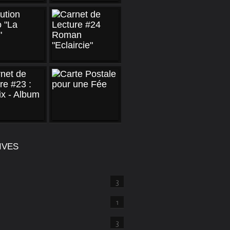
IVES
3
1
3