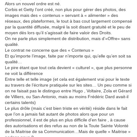
Alors un nouvel ordre est né.
Corbis et Getty l’ont créé, non plus pour gérer des photos, des
images mais des « contenus » servant à « alimenter » des
réseaux, des plateformes, le tout à bas cout largement compensé
par la quantité diffusée, malgré la soit disant gratuité et le peu de
moyen dès lors qu’il s’agissait de faire valoir des Droits.
On ne parle plus simplement de distribution, mais d’«Offre» sans
qualité.
Le contrat ne concerne que des « Contenus »
Et qu’importe l’image, faite par n’importe qui, qu’elle qu’en soit sa
qualité…
Le pire étant que tout cela devient « culturel », que plus personne
ne voit la différence
Entre telle et telle image (et cela est également vrai pour le texte
au travers de l’écriture pratiquée sur les sites… Un peu comme si
on ne faisait pas le distinguo entre Hugo , Voltaire, Zola et Gérard
de Villiers, ou San-Antonio, mais au moins Frédéric Dard avait-il
certains talents)
Le plus drôle (mais c’est bien triste en vérité) réside dans le fait
que l’on a jamais fait autant de photos alors que pour un
professionnel, il est de plus en plus difficile d’en faire , à cause
des autorisations et des refus au non de la Toute Sainte Volonté
de la Maitrise de sa Communication…Mais de quelle « Maitrise »