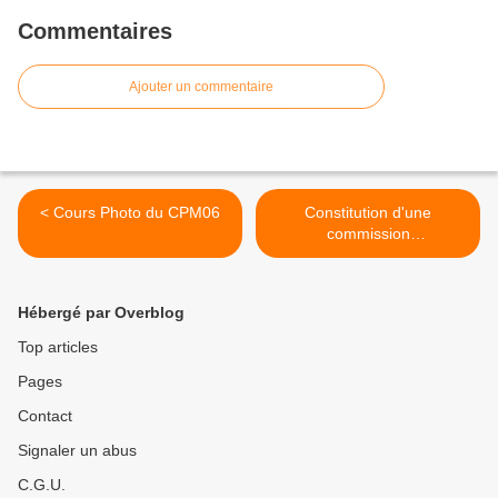
Commentaires
Ajouter un commentaire
< Cours Photo du CPM06
Constitution d'une
commission
Photojournalisme au sein
de l’UPP. >
Hébergé par Overblog
Top articles
Pages
Contact
Signaler un abus
C.G.U.