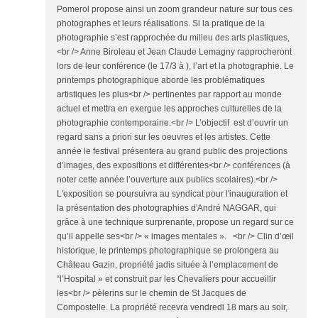
Pomerol propose ainsi un zoom grandeur nature sur tous ces
photographes et leurs réalisations. Si la pratique de la
photographie s’est rapprochée du milieu des arts plastiques,
<br /> Anne Biroleau et Jean Claude Lemagny rapprocheront
lors de leur conférence (le 17/3 à ), l’art et la photographie. Le
printemps photographique aborde les problématiques
artistiques les plus<br /> pertinentes par rapport au monde
actuel et mettra en exergue les approches culturelles de la
photographie contemporaine.<br /> L’objectif est d’ouvrir un
regard sans a priori sur les oeuvres et les artistes. Cette
année le festival présentera au grand public des projections
d’images, des expositions et différentes<br /> conférences (à
noter cette année l’ouverture aux publics scolaires).<br />
L'exposition se poursuivra au syndicat pour l'inauguration et
la présentation des photographies d'André NAGGAR, qui
grâce à une technique surprenante, propose un regard sur ce
qu’il appelle ses<br /> « images mentales ». <br /> Clin d’œil
historique, le printemps photographique se prolongera au
Château Gazin, propriété jadis située à l’emplacement de
“l’Hospital » et construit par les Chevaliers pour accueillir
les<br /> pèlerins sur le chemin de St Jacques de
Compostelle. La propriété recevra vendredi 18 mars au soir,