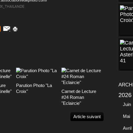
w.associationfedephoto.com/
IX_THAILANDE
ARCH
ure
Parution Photo "La
nelle"
Croix"
Carnet de Lecture
2026
#24 Roman
"Eclaircie"
Juin
Mai
Article suivant
Avril