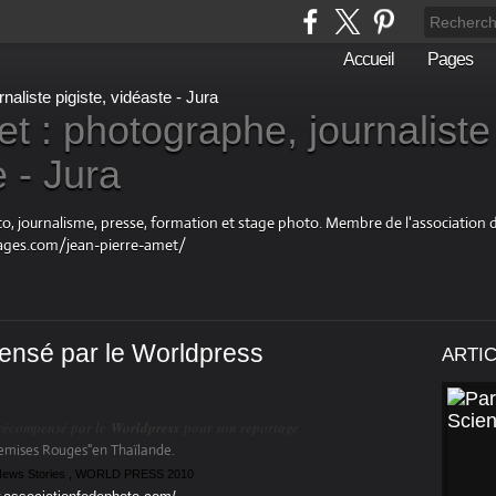
Accueil
Pages
t : photographe, journaliste
e - Jura
oto, journalisme, presse, formation et stage photo. Membre de l'associatio
ages.com/jean-pierre-amet/
ensé par le Worldpress
ARTI
récompensé par le
Worldpress
pour son reportage
hemises Rouges"en
Thaïlande.
 News Stories , WORLD PRESS 2010