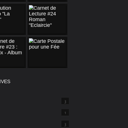
IVES
3
1
3