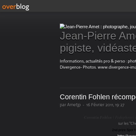
Jean-Pierre Ame
pigiste, vidéast
Informations, actualités pro & perso : ph
Divergence- Photos. www.divergence-im
Corentin Fohlen récomp
par Ametjp
-
16 Février 2011, 19:27
Corentin Fohlen
( Fedephoto) 
sur les "C
2nd prize Spot