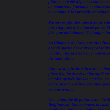
plaintes ont été déposées contre mo
de nombreux journaux et contre moi
en comptant les procédures pénales 
Parmi ces plaintes, une dizaine é
une vingtaine a été lancée par la 
dire que globalement j’ai gagné to
La Chambre de Compensation luxem
grande partie des autres procédures
la calomnie, une extrême mauvaise 
l’intimidation.
Cette stratégie, loin du droit, éch
place à la justice et au journalism
victoire gravée dans le marbre. Un 
décision ouvre d’intéressantes per
comme avant…
Une vingtaine de plaintes ont été 
Belgique, au Luxembourg, occasionn
domiciles. Passé les limites, je ne 