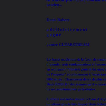
soutien...
Denis Robert
a d é f i n i t i v e m e n t
g a g n é
contre CLEARSTREAM
Les hauts magistrats de la Cour de cassa
d’annuler trois condamnations à l’encon
en soulignant "l'intérêt général du sujet t
de l’enquête" et condamnent Clearstream
9000 euros . Clearstream devra de plus 
Denis ROBERT des sommes qu'il a versées
de ses condamnations précédentes.
L'affaire reviendra devant la Cour d'Ap
un ultime procès lors duquel Denis Robe