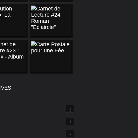
IVES
3
1
3