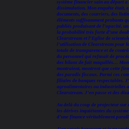
système financier sain au départ a 
dissimulation. Mon enquête était, e
documents, des courriers, des listi
éléments suffisamment probants qu
publiés produisant de l’opacité, un
la probabilité très forte d’une dou
Clearstream et l’Eglise de sciento
l’utilisation de Clearstream pour 
totale de transparence et de contrô
du personnel qui refusait de procé
des bilans de fait maquillés… Mon
montraient, montrent que cette fir
des paradis fiscaux. Parmi ces comp
filiales de banques respectables. J
agroalimentaires ou industrielles 
Clearstream. J’en passe et des diz
Au delà du coup de projecteur sur c
les dérives inquiétantes du système 
d’une finance véritablement parall
J’en savais beaucoup et je ne voula