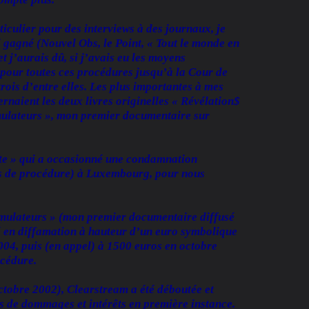
iculier pour des interviews à des journaux, je
 gagné (Nouvel Obs, le Point, « Tout le monde en
t j’aurais dû, si j’avais eu les moyens
 pour toutes ces procédures jusqu’à la Cour de
trois d’entre elles. Les plus importantes à mes
rnaient les deux livres originelles « Révélation$
simulateurs », mon premier documentaire sur
te » qui a occasionné une condamnation
is de procédure) à Luxembourg, pour nous
simulateurs » (mon premier documentaire diffusé
é en diffamation à hauteur d’un euro symbolique
04, puis (en appel) à 1500 euros en octobre
océdure.
octobre 2002), Clearstream a été déboutée et
 de dommages et intérêts en première instance.