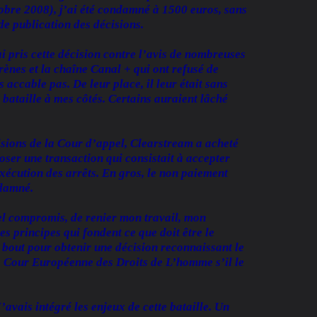
obre 2008), j’ai été condamné à 1500 euros, sans
de publication des décisions.
i pris cette décision contre l’avis de nombreuses
rènes et la chaîne Canal + qui ont refusé de
 accable pas. De leur place, il leur était sans
a bataille à mes côtés. Certains auraient lâché
cisions de la Cour d’appel, Clearstream a acheté
ser une transaction qui consistait à accepter
écution des arrêts. En gros, le non paiement
ndamné.
tel compromis, de renier mon travail, mon
les principes qui fondent ce que doit être le
 bout pour obtenir une décision reconnaissant le
 la Cour Européenne des Droits de L’homme s’il le
J’avais intégré les enjeux de cette bataille. Un