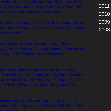
n éditeur, les chaînes qui ont diffusé mes films,
2011
. Une soixantaine en tout, dans plusieurs pays,
et les constitutions de partie civile.
2010
2009
manait de la Banque Générale de Luxembourg et
Menatep une banque russe liée à la mafia. Je peux
2008
us ces procès.
bourgeoise Clearstream a diligenté une
. Leur stratégie a été essentiellement basée sur
foi, le harcèlement, l’acharnement et
oue lamentablement aujourd’hui, pour laisser
e. Une victoire sans tambour, ni trompette. Une
souvenir de victoire bientôt. Peu importe. Cette
spectives. Clearstream ne pourra plus faire
déposées par la multinationale en France, en
ant des centaines de visites d’huissiers à mes
compte plus.