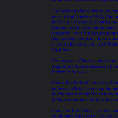
J’ai perdu quelques procès (en part
pense à Sud Ouest ou VSD). J’en ai
parle » sur France 2). J’aurais pu e
financiers, aller systématiquement
Cassation. Je ne l’ai fait que pour 
yeux, puisque ces procédures conce
», la « Boîte Noire » et « Les dis
l’affaire.
Passons sur « Clearstream l’enquê
symbolique (mais onéreuse en fra
intéresser au reste…
Pour « Révélation$ » et « Les dis
en février 2001), j’ai été condamn
de dommages et intérêts en mars 20
2008, sans compter les frais de pr
Pour « La Boîte Noire » (sorti en 
condamnée à me verser 3 500 euros