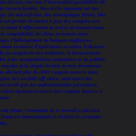
été dévoyé, ouvrant d’incroyables possibilités de
st, restera fondée. Mes écrits reposent sur des
ngs, des microfiches, des témoignages filmés. Des
i ont permis de mettre à jour des comptes non
 système d’effacement de traces de transactions,
ble comptabilité, des liens présumés entre
logie, l’hébergement de banques mafieuses,
la mise en œuvre d’opérations occultes, l’absence
le, la complicité des auditeurs, le licenciement
der à des manipulations comptables et de publier
 enquête et la simple lecture de mes documents
me abritait plus de 6000 comptes ouverts dans
tes, des sociétés off shore, mais aussi des
’ai révélé que des multinationales pétrolières,
avaient également ouvert des comptes discrets à
aines.
ette firme, l’ensemble de ce travail explicitait
financier international et révélait les contours
èle.
is pas me taire. Je restais persuadé que les