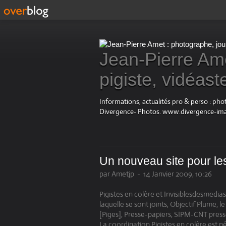
Jean-Pierre Ame
pigiste, vidéast
Informations, actualités pro & perso : ph
Divergence- Photos. www.divergence-im
Un nouveau site pour les
par Ametjp
-
14 Janvier 2009, 10:26
Pigistes en colère et Invisiblesdesmedias.
laquelle se sont joints, Objectif Plume, l
[Piges], Presse-papiers, SIPM-CNT pres
La coordination Pigistes en colère est né