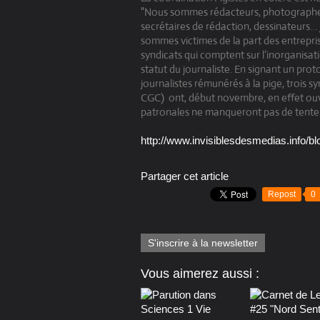
"Nous sommes rédacteurs, photographes
secrétaires de rédaction, dessinateurs…
sommes victimes de la part des entrepris
syndicats qui comptent sur l’inorganisat
statut du journaliste. En signant un pro
journalistes rémunérés à la pige, trois s
CGC) ont, début novembre, en effet ouv
patronales ne manqueront pas de tenter 
http://www.invisiblesdesmedias.info/bl
Partager cet article
Repost
0
S'inscrire à la newsletter
Vous aimerez aussi :