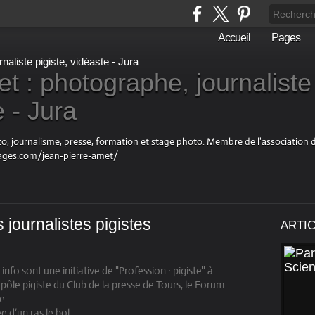
Accueil
Pages
t : photographe, journaliste
e - Jura
oto, journalisme, presse, formation et stage photo. Membre de l'associatio
ages.com/jean-pierre-amet/
 journalistes pigistes
ARTI
info sont une initiative de "Profession : pigiste" à
e pôle pigiste du Club de la presse de Tours, le Forum
se
e d’un ras le bol.