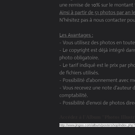
une remise de 10% sur le montant 
Ainsi à partir de 51 photos par an l
N'hésitez pas à nous contacter pour
Les Avantages :
- Vous utilisez des photos en toute 
- Le copyright est déjà intégré dan
photo obligatoire.
- Le tarif indiqué est le prix par 
de fichiers utilisés.
- Possibilité d'abonnement avec m
- Vous recevez une note d'auteur 
comptabilité.
- Possibilité d'envoi de photos dir
Accédez à l'Album "Photos Illust
http://www.jingoo.com/album/postershop/index.ph