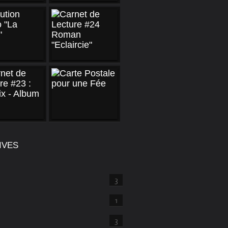
IVES
3
1
3