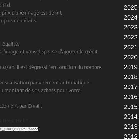
total.
2025
e prix d'une image est de 9 €
2024
 plus de détails.
2023
2022
légalité.
2021
s l'image et vous dispense d'ajouter le crédit
2020
2019
photo/an. Il est dégressif en fonction du nombre
2018
ensualisation par virement automatique.
2017
du montant de vos achats pour votre
2016
ectement par Email.
2015
2014
rations Web"
:
2013
p?id_photographe=1786583
2012