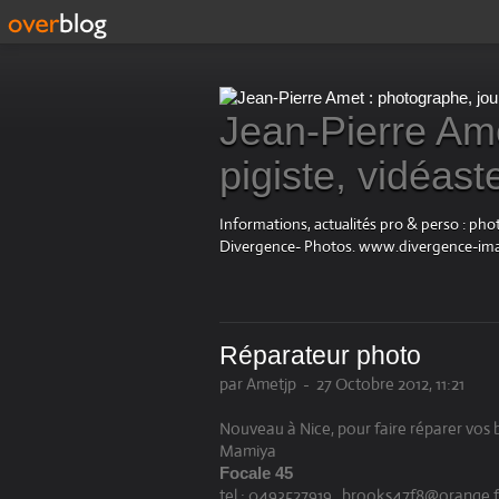
Jean-Pierre Ame
pigiste, vidéast
Informations, actualités pro & perso : ph
Divergence- Photos. www.divergence-im
Réparateur photo
par Ametjp
-
27 Octobre 2012, 11:21
Nouveau à Nice, pour faire réparer vos b
Mamiya
Focale 45
tel : 0493527919 brooks47f8@orange.