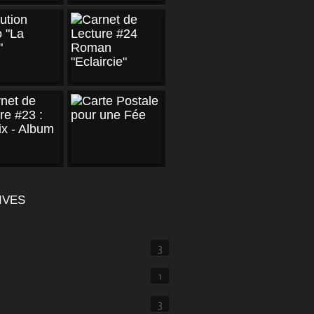
IVES
3
1
3