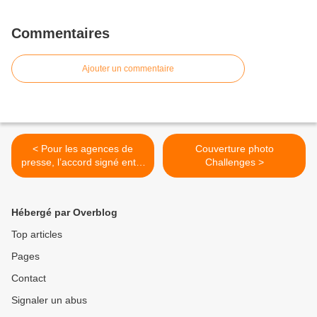
Commentaires
Ajouter un commentaire
< Pour les agences de
Couverture photo
presse, l’accord signé entre
Challenges >
Google et les éditeurs de
presse IPG est un écran de
fumée
Hébergé par Overblog
Top articles
Pages
Contact
Signaler un abus