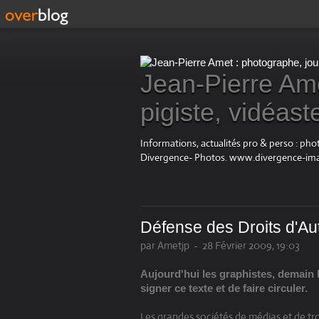
Jean-Pierre Ame
pigiste, vidéast
Informations, actualités pro & perso : ph
Divergence- Photos. www.divergence-im
Défense des Droits d'Aut
par Ametjp
-
28 Février 2009, 19:03
Aujourd'hui les graphistes, demain l
signer ce texte et de faire circuler.
Les grandes sociétés de médias et de t