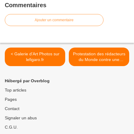
Commentaires
Ajouter un commentaire
< Galerie d'Art Photos sur
Protestation des rédacteurs
lefigaro.fr
du Monde contre une
censure de Direct Matin >
Hébergé par Overblog
Top articles
Pages
Contact
Signaler un abus
C.G.U.