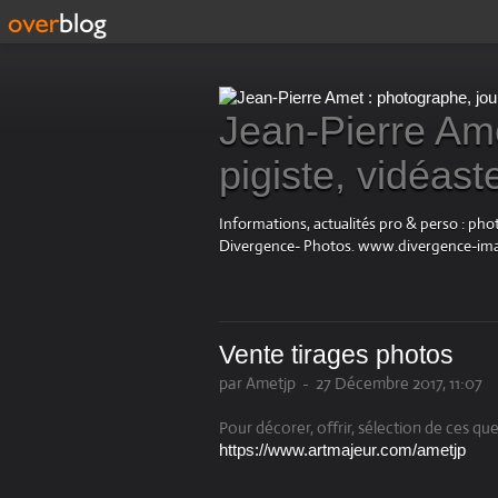
Jean-Pierre Ame
pigiste, vidéast
Informations, actualités pro & perso : ph
Divergence- Photos. www.divergence-im
Vente tirages photos
par Ametjp
-
27 Décembre 2017, 11:07
Pour décorer, offrir, sélection de ces q
https://www.artmajeur.com/ametjp