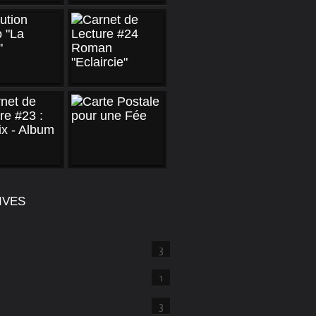
IVES
3
1
3