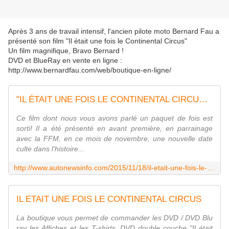
Après 3 ans de travail intensif, l'ancien pilote moto Bernard Fau a
présenté son film "Il était une fois le Continental Circus"
Un film magnifique, Bravo Bernard !
DVD et BlueRay en vente en ligne :
http://www.bernardfau.com/web/boutique-en-ligne/
"IL ÉTAIT UNE FOIS LE CONTINENTAL CIRCUS ": BERNARD FAU, LE PRINCE DES DAMIERS ET SES HÉROS
Ce film dont nous vous avons parlé un paquet de fois est
sorti! Il a été présenté en avant première, en parrainage
avec la FFM, en ce mois de novembre, une nouvelle date
culte dans l'histoire...
http://www.autonewsinfo.com/2015/11/18/il-etait-une-fois-le-continental-circus-bernard-fau-le-prince-des-damiers-et-ses-heros-175218.html
IL ETAIT UNE FOIS LE CONTINENTAL CIRCUS
La boutique vous permet de commander les DVD / DVD Blu
ray les Affiches et les T-shirts. DVD double couche "Il était