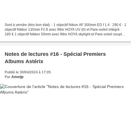
Sont à vendre (très bon état): - 1 objectif Nikon AF 300mm ED f 1:4 : 290 € - 1
objectif Nikkor 135mm F2.8 avec filtre HOYA UV (0) et Pare-soleil intégré :
185 € 1 objectif Nikkor 50mm avec filtre HOYA skylight et Pare-soleil souple
€ - 1 support d'épaule...
Notes de lectures #16 - Spécial Premiers
Albums Astérix
Publié le 30/04/2024 à 17:05
Par
Ametjp