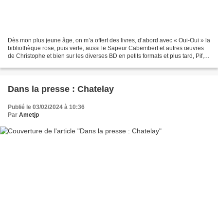
Dès mon plus jeune âge, on m’a offert des livres, d’abord avec « Oui-Oui » la
bibliothèque rose, puis verte, aussi le Sapeur Cabembert et autres œuvres
de Christophe et bien sur les diverses BD en petits formats et plus tard, Pif,
Tintin et surtout Spirou....
Dans la presse : Chatelay
Publié le 03/02/2024 à 10:36
Par
Ametjp