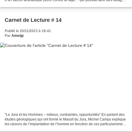
d’un vaccin antirabique (donc contre la rage… qui pouvait faire des ravages
mortels !) De cette histoire,...
Carnet de Lecture # 14
Publié le 20/11/2023 à 18:41
Par
Ametjp
"Le Jura et les Hommes – milieux, contraintes, opportunités" En partant des
études géologiques qui ont formé le Massif du Jura, Michel Campy explique
les raisons de l’implantation de l’homme en fonction de ces particularismes
géographiques. Pourquoi en...