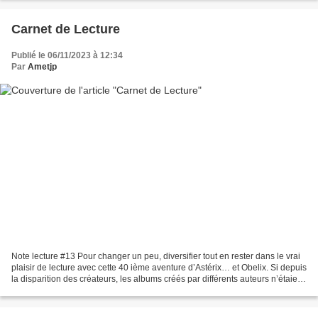
Carnet de Lecture
Publié le 06/11/2023 à 12:34
Par
Ametjp
Note lecture #13 Pour changer un peu, diversifier tout en rester dans le vrai
plaisir de lecture avec cette 40 ième aventure d’Astérix… et Obelix. Si depuis
la disparition des créateurs, les albums créés par différents auteurs n’étaient
pas toujours une...