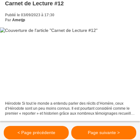
Carnet de Lecture #12
Publié le 03/09/2023 à 17:30
Par
Ametjp
Hérodote Si tout le monde a entendu parler des récits d’Homère, ceux
d’Hérodote sont un peu moins connus. Il est pourtant considéré comme le
premier « reporter » et historien grâce aux nombreux témoignages recueillis
lors de ses longs voyages. Ce qui...
< Page précédente
Page suivante >