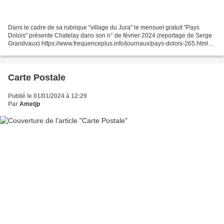
Dans le cadre de sa rubrique "village du Jura" le mensuel gratuit "Pays
Dolois" présente Chatelay dans son n° de février 2024 (reportage de Serge
Grandvaux) https://www.frequenceplus.info/journaux/pays-dolois-265.html?
utm_campaign=Mailing%20PD265%20%...
Carte Postale
Publié le 01/01/2024 à 12:29
Par
Ametjp