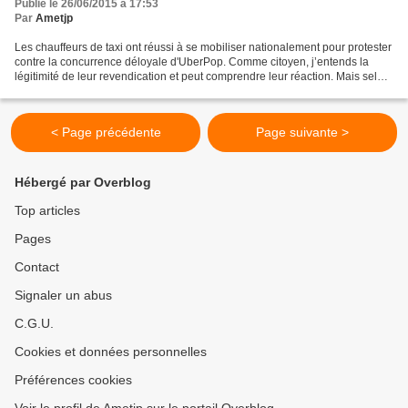
Publié le 26/06/2015 à 17:53
Par
Ametjp
Les chauffeurs de taxi ont réussi à se mobiliser nationalement pour protester
contre la concurrence déloyale d'UberPop. Comme citoyen, j’entends la
légitimité de leur revendication et peut comprendre leur réaction. Mais selon
la catégorie « salariale»...
< Page précédente
Page suivante >
Hébergé par Overblog
Top articles
Pages
Contact
Signaler un abus
C.G.U.
Cookies et données personnelles
Préférences cookies