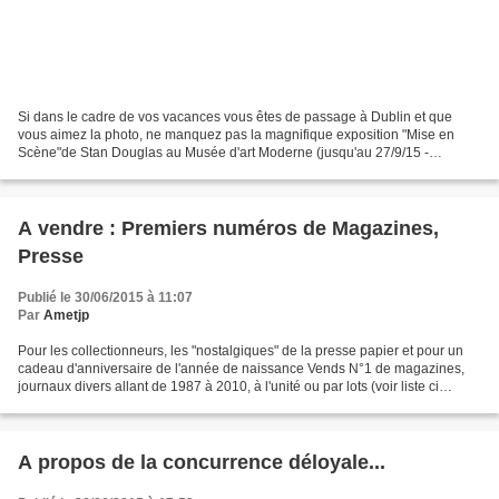
Si dans le cadre de vos vacances vous êtes de passage à Dublin et que
vous aimez la photo, ne manquez pas la magnifique exposition "Mise en
Scène"de Stan Douglas au Musée d'art Moderne (jusqu'au 27/9/15 -
tramway station Heuston) We are delighted to present...
A vendre : Premiers numéros de Magazines,
Presse
Publié le 30/06/2015 à 11:07
Par
Ametjp
Pour les collectionneurs, les "nostalgiques" de la presse papier et pour un
cadeau d'anniversaire de l'année de naissance Vends N°1 de magazines,
journaux divers allant de 1987 à 2010, à l'unité ou par lots (voir liste ci
dessous) Prix : à partir de 2€...
A propos de la concurrence déloyale...