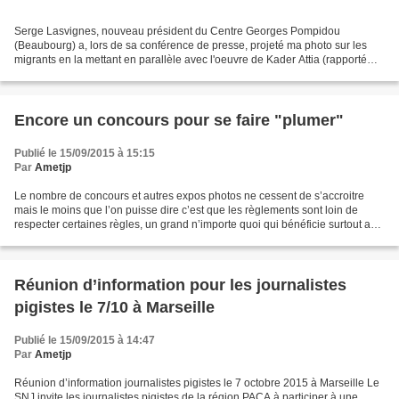
Serge Lasvignes, nouveau président du Centre Georges Pompidou
(Beaubourg) a, lors de sa conférence de presse, projeté ma photo sur les
migrants en la mettant en parallèle avec l'oeuvre de Kader Attia (rapporté
par Libération dans son article du 11/9/15...
Encore un concours pour se faire "plumer"
Publié le 15/09/2015 à 15:15
Par
Ametjp
Le nombre de concours et autres expos photos ne cessent de s’accroitre
mais le moins que l’on puisse dire c’est que les règlements sont loin de
respecter certaines règles, un grand n’importe quoi qui bénéficie surtout aux
organisateurs et leurs sponsors...
Réunion d’information pour les journalistes
pigistes le 7/10 à Marseille
Publié le 15/09/2015 à 14:47
Par
Ametjp
Réunion d’information journalistes pigistes le 7 octobre 2015 à Marseille Le
SNJ invite les journalistes pigistes de la région PACA à participer à une