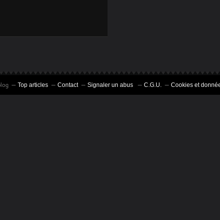
LE SNJ SUR
FACEBOOK POUR
LES PIGISTES
blog
Top articles
Contact
Signaler un abus
C.G.U.
Cookies et donnée