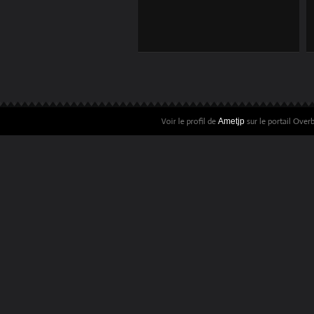
ARTICLE PRESSE
LIVRE VAL
D'AMOUR TOME 2
Voir le profil de
sur le portail Over
Ametjp